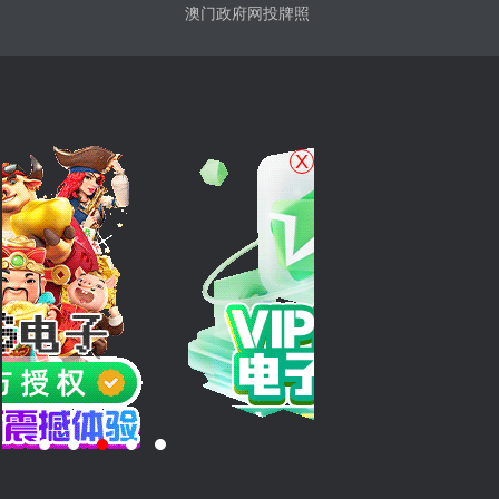
澳门政府网投牌照
X