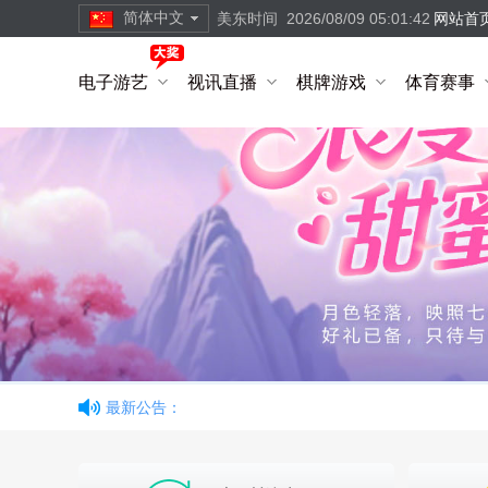
简体中文
美东时间
2026/08/09 05:01:43
网站首
繁體中文
电子游艺
视讯直播
棋牌游戏
体育赛事
简体中文
English
最新公告：