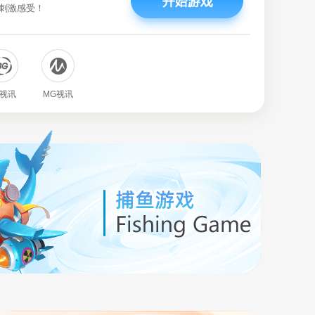
刺激感受！
G视讯
MG视讯