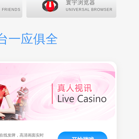
寰宇浏览器
 FRIENDS
UNIVERSAL BROWSER
平台一应俱全
在线发牌，高清画面实时