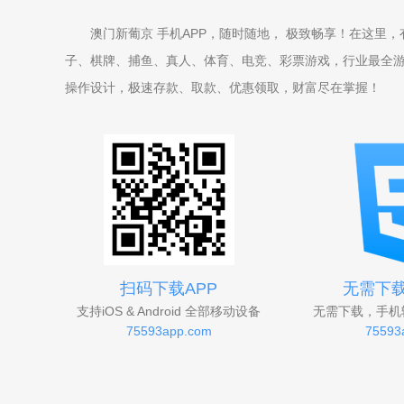
澳门新葡京 手机APP，随时随地， 极致畅享！在这里
子、棋牌、捕鱼、真人、体育、电竞、彩票游戏，行业最全游
操作设计，极速存款、取款、优惠领取，财富尽在掌握！
扫码下载APP
无需下
支持iOS & Android 全部移动设备
无需下载，手机
75593app.com
75593