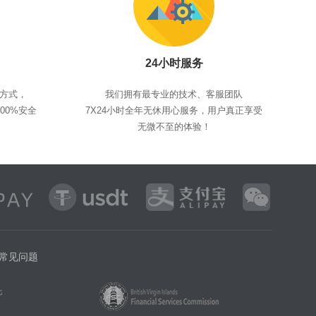
24小时服务
款方式，
我们拥有最专业的技术、客服团队
00%安全
7X24小时全年无休用心服务，用户真正享受
无微不至的体验！
常见问题