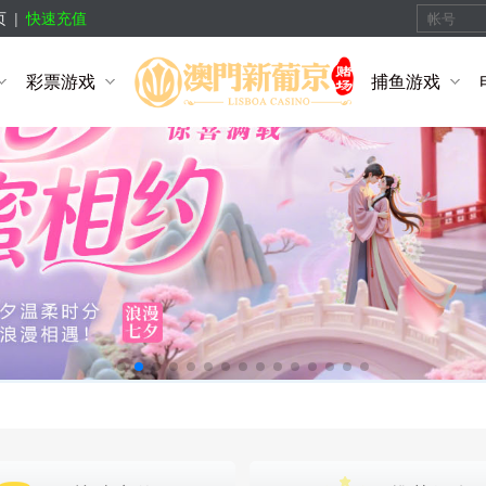
页
|
快速充值
彩票游戏
捕鱼游戏