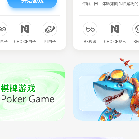
传输。网上体验如同亲临赌场的
9电子
CHOICE电子
PT电子
BB视讯
CHOICE视讯
B