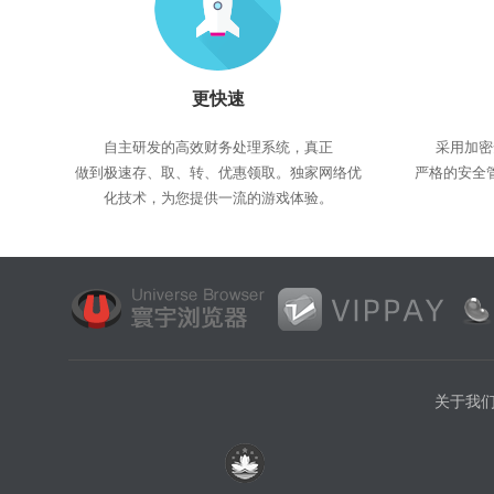
更快速
自主研发的高效财务处理系统，真正
采用加密
做到极速存、取、转、优惠领取。独家网络优
严格的安全
化技术，为您提供一流的游戏体验。
关于我